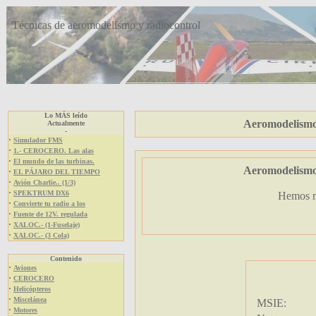
Técnicas de aeromodelismo y radiocontrol
Lo MÁS leído
Aeromodelismo 
Actualmente
-
·
Simulador FMS
·
1.- CEROCERO. Las alas
·
El mundo de las turbinas.
Aeromodelismo 
·
EL PÁJARO DEL TIEMPO
·
Avión Charlie.. (1/3)
·
SPEKTRUM DX6
Hemos r
·
Convierte tu radio a los
·
Fuente de 12V. regulada
·
XALOC.- (1-Fuselaje)
·
XALOC.- (3 Cola)
Contenido
·
Aviones
·
CEROCERO
·
Helicópteros
·
Miscelánea
MSIE:
·
Motores