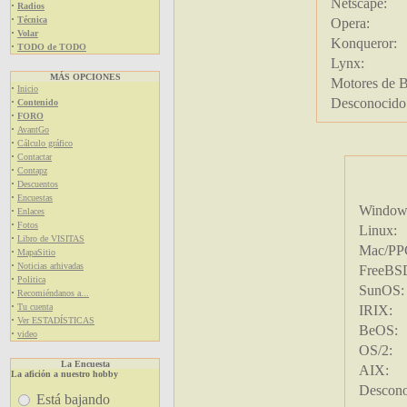
Netscape:
·
Radios
·
Técnica
Opera:
·
Volar
Konqueror:
·
TODO de TODO
Lynx:
MÁS OPCIONES
Motores de B
·
Inicio
·
Desconocido
Contenido
·
FORO
·
AvantGo
·
Cálculo gráfico
·
Contactar
·
Contapz
·
Descuentos
·
Encuestas
Window
·
Enlaces
·
Fotos
Linux:
·
Libro de VISITAS
Mac/PP
·
MapaSitio
·
Noticias arhivadas
FreeBS
·
Politica
SunOS:
·
Recomiéndanos a...
·
Tu cuenta
IRIX:
·
Ver ESTADÍSTICAS
BeOS:
·
video
OS/2:
La Encuesta
AIX:
La afición a nuestro hobby
Descono
Está bajando