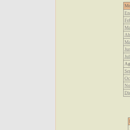
Me
En
Fe
Ma
Ab
Ma
Ju
Jul
Ag
Se
Oc
No
Di