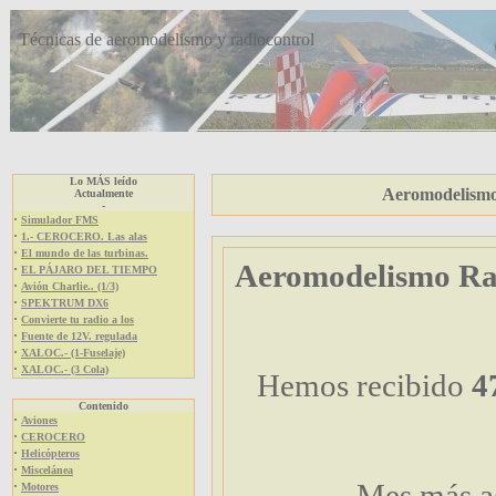
Técnicas de aeromodelismo y radiocontrol
Lo MÁS leído
Aeromodelismo 
Actualmente
-
·
Simulador FMS
·
1.- CEROCERO. Las alas
·
El mundo de las turbinas.
Aeromodelismo Rad
·
EL PÁJARO DEL TIEMPO
·
Avión Charlie.. (1/3)
·
SPEKTRUM DX6
·
Convierte tu radio a los
·
Fuente de 12V. regulada
·
XALOC.- (1-Fuselaje)
·
XALOC.- (3 Cola)
Hemos recibido
4
Contenido
·
Aviones
·
CEROCERO
·
Helicópteros
·
Miscelánea
Mes más ac
·
Motores