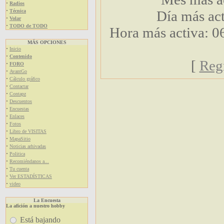
·
Radios
·
Técnica
Día más ac
·
Volar
·
TODO de TODO
Hora más activa: 0
MÁS OPCIONES
·
Inicio
·
Contenido
[
Regr
·
FORO
·
AvantGo
·
Cálculo gráfico
·
Contactar
·
Contapz
·
Descuentos
·
Encuestas
·
Enlaces
·
Fotos
·
Libro de VISITAS
·
MapaSitio
·
Noticias arhivadas
·
Politica
·
Recomiéndanos a...
·
Tu cuenta
·
Ver ESTADÍSTICAS
·
video
La Encuesta
La afición a nuestro hobby
Está bajando