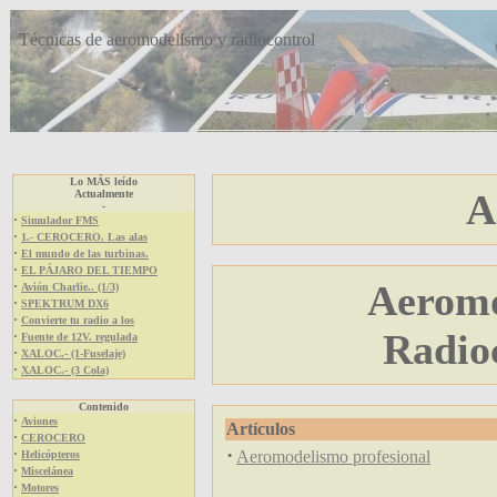
Técnicas de aeromodelismo y radiocontrol
Lo MÁS leído
A
Actualmente
-
·
Simulador FMS
·
1.- CEROCERO. Las alas
·
El mundo de las turbinas.
·
EL PÁJARO DEL TIEMPO
Aeromo
·
Avión Charlie.. (1/3)
·
SPEKTRUM DX6
·
Convierte tu radio a los
Radioc
·
Fuente de 12V. regulada
·
XALOC.- (1-Fuselaje)
·
XALOC.- (3 Cola)
Contenido
·
Aviones
Artículos
·
CEROCERO
·
·
Aeromodelismo profesional
Helicópteros
·
Miscelánea
·
Motores