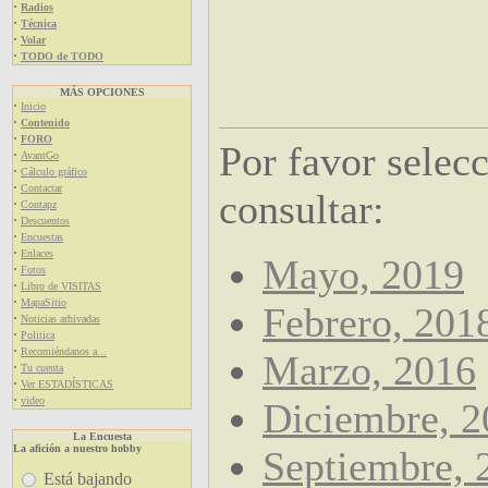
·
Radios
·
Técnica
·
Volar
·
TODO de TODO
MÁS OPCIONES
·
Inicio
·
Contenido
·
FORO
Por favor selec
·
AvantGo
·
Cálculo gráfico
·
Contactar
consultar:
·
Contapz
·
Descuentos
·
Encuestas
·
Enlaces
Mayo, 2019
·
Fotos
·
Libro de VISITAS
·
MapaSitio
Febrero, 201
·
Noticias arhivadas
·
Politica
·
Recomiéndanos a...
Marzo, 2016
·
Tu cuenta
·
Ver ESTADÍSTICAS
·
video
Diciembre, 2
La Encuesta
La afición a nuestro hobby
Septiembre, 
Está bajando