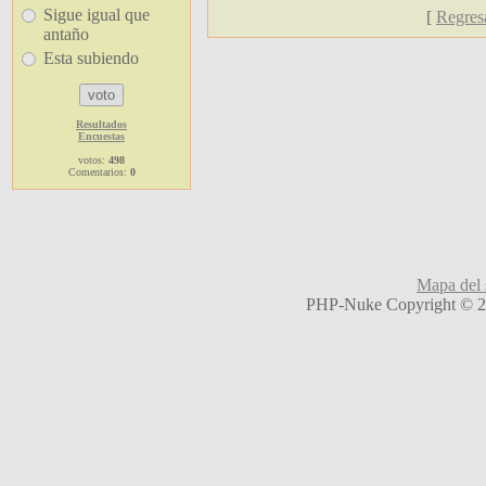
Sigue igual que
[
Regresa
antaño
Esta subiendo
Resultados
Encuestas
votos:
498
Comentarios:
0
Mapa del s
PHP-Nuke Copyright © 20