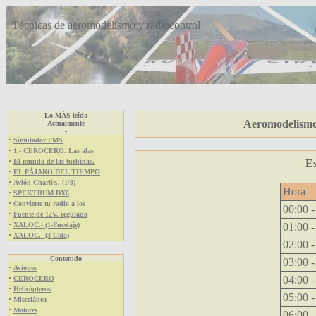
Técnicas de aeromodelismo y radiocontrol
Lo MÁS leído
Aeromodelismo 
Actualmente
-
·
Simulador FMS
·
1.- CEROCERO. Las alas
·
El mundo de las turbinas.
Es
·
EL PÁJARO DEL TIEMPO
·
Avión Charlie.. (1/3)
Hora
·
SPEKTRUM DX6
·
Convierte tu radio a los
00:00 -
·
Fuente de 12V. regulada
·
XALOC.- (1-Fuselaje)
01:00 -
·
XALOC.- (3 Cola)
02:00 -
Contenido
03:00 -
·
Aviones
·
04:00 -
CEROCERO
·
Helicópteros
05:00 -
·
Miscelánea
·
Motores
06:00 -