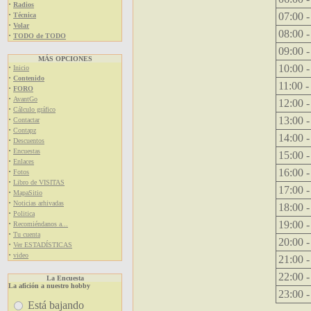
·
Radios
·
07:00 -
Técnica
·
Volar
08:00 -
·
TODO de TODO
09:00 -
MÁS OPCIONES
·
10:00 -
Inicio
·
Contenido
11:00 -
·
FORO
·
AvantGo
12:00 -
·
Cálculo gráfico
·
13:00 -
Contactar
·
Contapz
14:00 -
·
Descuentos
·
Encuestas
15:00 -
·
Enlaces
·
16:00 -
Fotos
·
Libro de VISITAS
17:00 -
·
MapaSitio
·
Noticias arhivadas
18:00 -
·
Politica
·
19:00 -
Recomiéndanos a...
·
Tu cuenta
20:00 -
·
Ver ESTADÍSTICAS
·
video
21:00 -
22:00 -
La Encuesta
La afición a nuestro hobby
23:00 -
Está bajando