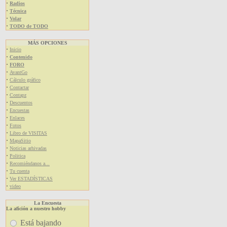
·
Radios
·
Técnica
·
Volar
·
TODO de TODO
MÁS OPCIONES
·
Inicio
·
Contenido
·
FORO
·
AvantGo
·
Cálculo gráfico
·
Contactar
·
Contapz
·
Descuentos
·
Encuestas
·
Enlaces
·
Fotos
·
Libro de VISITAS
·
MapaSitio
·
Noticias arhivadas
·
Politica
·
Recomiéndanos a...
·
Tu cuenta
·
Ver ESTADÍSTICAS
·
video
La Encuesta
La afición a nuestro hobby
Está bajando