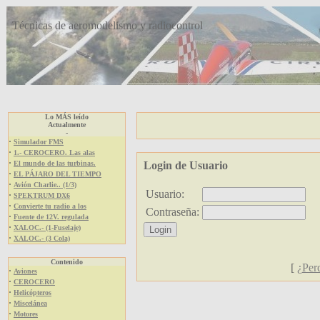
Técnicas de aeromodelismo y radiocontrol
Lo MÁS leído
Actualmente
-
·
Simulador FMS
·
1.- CEROCERO. Las alas
·
El mundo de las turbinas.
Login de Usuario
·
EL PÁJARO DEL TIEMPO
·
Avión Charlie.. (1/3)
Usuario:
·
SPEKTRUM DX6
·
Convierte tu radio a los
Contraseña:
·
Fuente de 12V. regulada
·
XALOC.- (1-Fuselaje)
·
XALOC.- (3 Cola)
Contenido
[
¿Per
·
Aviones
·
CEROCERO
·
Helicópteros
·
Miscelánea
·
Motores