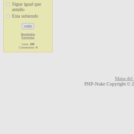
Sigue igual que
antaño
Esta subiendo
Resultados
Encuestas
votos:
498
Comentarios:
0
Mapa del s
PHP-Nuke Copyright © 20