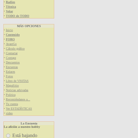
·
Radios
·
Técnica
·
Volar
·
TODO de TODO
MÁS OPCIONES
·
Inicio
·
Contenido
·
FORO
·
AvantGo
·
Cálculo gráfico
·
Contactar
·
Contapz
·
Descuentos
·
Encuestas
·
Enlaces
·
Fotos
·
Libro de VISITAS
·
MapaSitio
·
Noticias arhivadas
·
Politica
·
Recomiéndanos a...
·
Tu cuenta
·
Ver ESTADÍSTICAS
·
video
La Encuesta
La afición a nuestro hobby
Está bajando