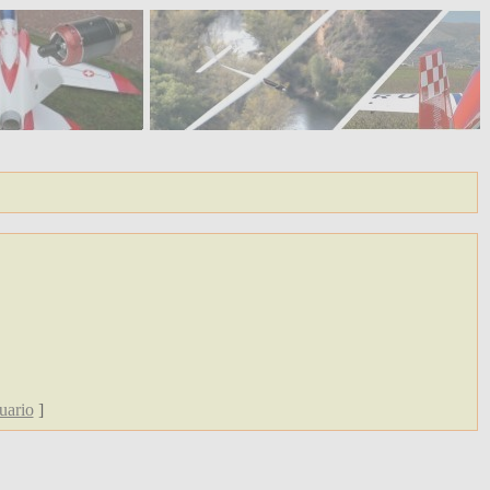
uario
]