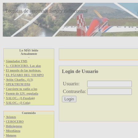
Técnicas de aeromodelismo y radiocontrol
Lo MÁS leído
Actualmente
-
·
Simulador FMS
·
1.- CEROCERO. Las alas
·
El mundo de las turbinas.
Login de Usuario
·
EL PÁJARO DEL TIEMPO
·
Avión Charlie.. (1/3)
Usuario:
·
SPEKTRUM DX6
·
Convierte tu radio a los
Contraseña:
·
Fuente de 12V. regulada
·
XALOC.- (1-Fuselaje)
·
XALOC.- (3 Cola)
Contenido
·
Aviones
·
CEROCERO
·
Helicópteros
·
Miscelánea
·
Motores