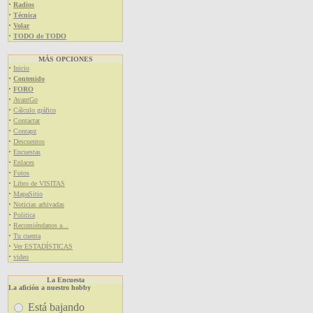
·
Radios
·
Técnica
·
Volar
·
TODO de TODO
MÁS OPCIONES
·
Inicio
·
Contenido
·
FORO
·
AvantGo
·
Cálculo gráfico
·
Contactar
·
Contapz
·
Descuentos
·
Encuestas
·
Enlaces
·
Fotos
·
Libro de VISITAS
·
MapaSitio
·
Noticias arhivadas
·
Politica
·
Recomiéndanos a...
·
Tu cuenta
·
Ver ESTADÍSTICAS
·
video
La Encuesta
La afición a nuestro hobby
Está bajando