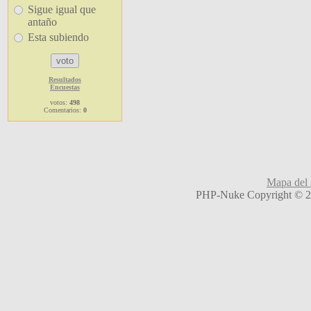
Sigue igual que
antaño
Esta subiendo
Resultados
Encuestas
votos:
498
Comentarios:
0
Mapa del s
PHP-Nuke Copyright © 20