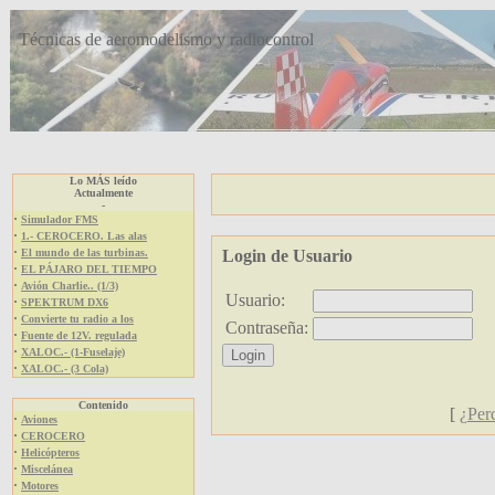
Técnicas de aeromodelismo y radiocontrol
Lo MÁS leído
Actualmente
-
·
Simulador FMS
·
1.- CEROCERO. Las alas
·
El mundo de las turbinas.
Login de Usuario
·
EL PÁJARO DEL TIEMPO
·
Avión Charlie.. (1/3)
Usuario:
·
SPEKTRUM DX6
·
Convierte tu radio a los
Contraseña:
·
Fuente de 12V. regulada
·
XALOC.- (1-Fuselaje)
·
XALOC.- (3 Cola)
Contenido
[
¿Per
·
Aviones
·
CEROCERO
·
Helicópteros
·
Miscelánea
·
Motores