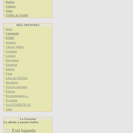
·
Radios
·
Técnica
·
Volar
·
TODO de TODO
MÁS OPCIONES
·
Inicio
·
Contenido
·
FORO
·
AvantGo
·
Cálculo gráfico
·
Contactar
·
Contapz
·
Descuentos
·
Encuestas
·
Enlaces
·
Fotos
·
Libro de VISITAS
·
MapaSitio
·
Noticias arhivadas
·
Politica
·
Recomiéndanos a...
·
Tu cuenta
·
Ver ESTADÍSTICAS
·
video
La Encuesta
La afición a nuestro hobby
Está bajando