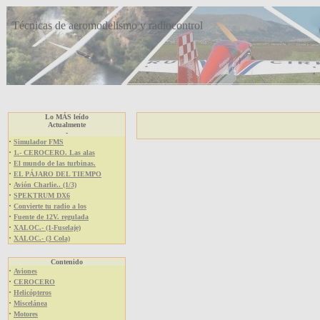
Técnicas de aeromodelismo y radiocontrol
Lo MÁS leído
Actualmente
-
·
Simulador FMS
·
1.- CEROCERO. Las alas
·
El mundo de las turbinas.
·
EL PÁJARO DEL TIEMPO
·
Avión Charlie.. (1/3)
·
SPEKTRUM DX6
·
Convierte tu radio a los
·
Fuente de 12V. regulada
·
XALOC.- (1-Fuselaje)
·
XALOC.- (3 Cola)
Contenido
·
Aviones
·
CEROCERO
·
Helicópteros
·
Miscelánea
·
Motores