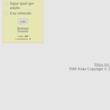
Sigue igual que
antaño
Esta subiendo
Resultados
Encuestas
votos:
498
Comentarios:
0
Mapa del s
PHP-Nuke Copyright © 20