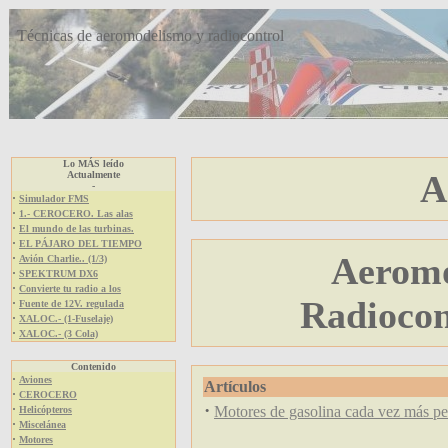
Técnicas de aeromodelismo y radiocontrol
Lo MÁS leído
A
Actualmente
-
·
Simulador FMS
·
1.- CEROCERO. Las alas
·
El mundo de las turbinas.
·
EL PÁJARO DEL TIEMPO
Aeromo
·
Avión Charlie.. (1/3)
·
SPEKTRUM DX6
·
Convierte tu radio a los
Radiocon
·
Fuente de 12V. regulada
·
XALOC.- (1-Fuselaje)
·
XALOC.- (3 Cola)
Contenido
·
Aviones
Artículos
·
CEROCERO
·
·
Motores de gasolina cada vez más p
Helicópteros
·
Miscelánea
·
Motores