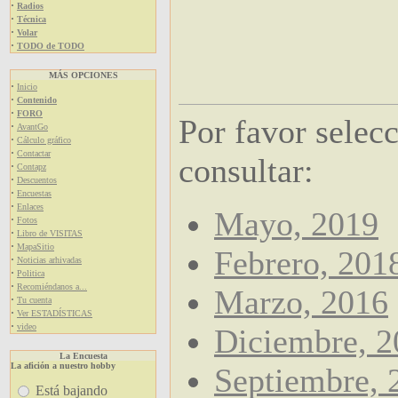
·
Radios
·
Técnica
·
Volar
·
TODO de TODO
MÁS OPCIONES
·
Inicio
·
Contenido
·
FORO
Por favor selec
·
AvantGo
·
Cálculo gráfico
·
Contactar
consultar:
·
Contapz
·
Descuentos
·
Encuestas
·
Enlaces
Mayo, 2019
·
Fotos
·
Libro de VISITAS
·
MapaSitio
Febrero, 201
·
Noticias arhivadas
·
Politica
·
Recomiéndanos a...
Marzo, 2016
·
Tu cuenta
·
Ver ESTADÍSTICAS
·
video
Diciembre, 2
La Encuesta
La afición a nuestro hobby
Septiembre, 
Está bajando