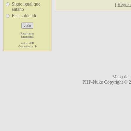
Sigue igual que
[
Regresa
antaño
Esta subiendo
Resultados
Encuestas
votos:
498
Comentarios:
0
Mapa del s
PHP-Nuke Copyright © 20