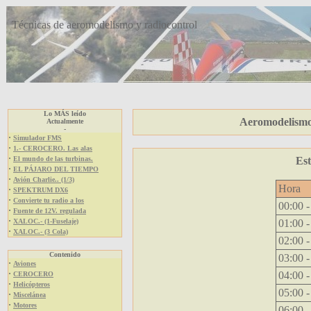
Técnicas de aeromodelismo y radiocontrol
Lo MÁS leído
Aeromodelismo 
Actualmente
-
·
Simulador FMS
·
1.- CEROCERO. Las alas
·
El mundo de las turbinas.
Est
·
EL PÁJARO DEL TIEMPO
·
Avión Charlie.. (1/3)
Hora
·
SPEKTRUM DX6
·
Convierte tu radio a los
00:00 -
·
Fuente de 12V. regulada
·
XALOC.- (1-Fuselaje)
01:00 -
·
XALOC.- (3 Cola)
02:00 -
Contenido
03:00 -
·
Aviones
·
04:00 -
CEROCERO
·
Helicópteros
05:00 -
·
Miscelánea
·
Motores
06:00 -