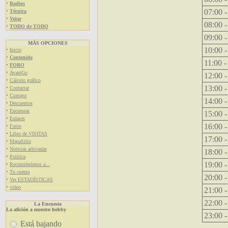
·
Radios
·
07:00 -
Técnica
·
Volar
08:00 -
·
TODO de TODO
09:00 -
MÁS OPCIONES
·
10:00 -
Inicio
·
Contenido
11:00 -
·
FORO
·
AvantGo
12:00 -
·
Cálculo gráfico
·
13:00 -
Contactar
·
Contapz
14:00 -
·
Descuentos
·
Encuestas
15:00 -
·
Enlaces
·
16:00 -
Fotos
·
Libro de VISITAS
17:00 -
·
MapaSitio
·
Noticias arhivadas
18:00 -
·
Politica
·
19:00 -
Recomiéndanos a...
·
Tu cuenta
20:00 -
·
Ver ESTADÍSTICAS
·
video
21:00 -
22:00 -
La Encuesta
La afición a nuestro hobby
23:00 -
Está bajando